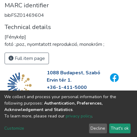
MARC identifier
bibFSZ01469604
Technical details
[Fénykép]
fotó :,poz., nyomtatott reprodukció, monokróm ;
Full item page
1088 Budapest, Szabó
Ervin tér 1.
+36-1-411-5000
info@fszek.hu
We collect and process your personal information for the
https://fszek.hu
following purposes:
Authentication, Preferences,
Acknowledgement and Statistics
.
To learn more, please read our
privacy policy
.
Customize
Decline
That's ok