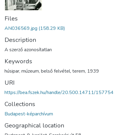
Files
AN036569.jpg
(158.29 KB)
Description
A szerző azonosítatlan
Keywords
húsipar
,
múzeum
,
belső felvétel
,
terem
,
1939
URI
https://bea.fszek.hu/handle/20.500.14711/157754
Collections
Budapest-képarchívum
Geographical location