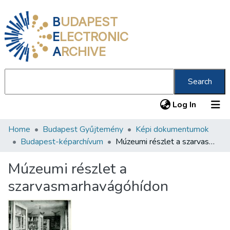
B
UDAPEST
E
LECTRONIC
A
RCHIVE
Search
(current
Log In
Home
Budapest Gyűjtemény
Képi dokumentumok
Communities & Collections
Budapest-képarchívum
Múzeumi részlet a szarvasmarhavágóhídon
All of DSpace
Múzeumi részlet a
Statistics
szarvasmarhavágóhídon
About us