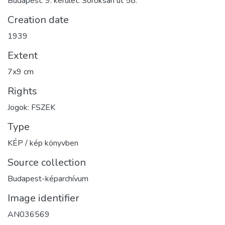
Budapest. 9. kerület. Soroksári út 58.
Creation date
1939
Extent
7x9 cm
Rights
Jogok: FSZEK
Type
KÉP / kép könyvben
Source collection
Budapest-képarchívum
Image identifier
AN036569