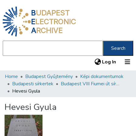
B
UDAPEST
E
LECTRONIC
A
RCHIVE
Search
(current
Log In
Home
Budapest Gyűjtemény
Képi dokumentumok
Communities & Collections
Budapesti sírkertek
Budapest VIII Fiumei út sírkert 4. rész
All of DSpace
Hevesi Gyula
Statistics
Hevesi Gyula
About us