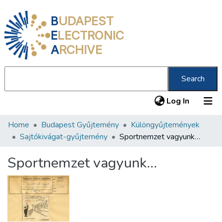
B
UDAPEST
E
LECTRONIC
A
RCHIVE
Search
(current
Log In
Home
Budapest Gyűjtemény
Különgyűjtemények
Communities & Collections
Sajtókivágat-gyűjtemény
Sportnemzet vagyunk…
All of DSpace
Sportnemzet vagyunk…
Statistics
About us