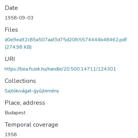
Date
1958-09-03
Files
d0e9ea92c85a507aaf3d75d20fc5574444b48462.pdf
(274.98 KB)
URI
https://bea.fszek.hu/handle/20.500.14711/124301
Collections
Sajtókivágat-gyűjtemény
Place, address
Budapest
Temporal coverage
1958