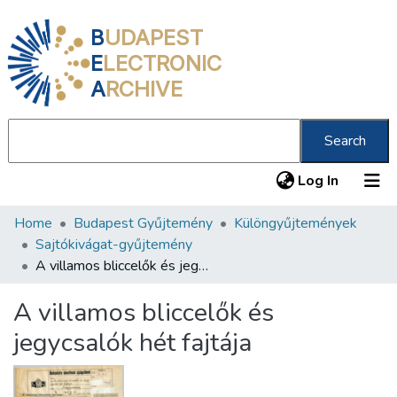
B
UDAPEST
E
LECTRONIC
A
RCHIVE
Search
(current
Log In
Home
Budapest Gyűjtemény
Különgyűjtemények
Communities & Collections
Sajtókivágat-gyűjtemény
All of DSpace
A villamos bliccelők és jegycsalók hét fajtája
Statistics
A villamos bliccelők és
About us
jegycsalók hét fajtája