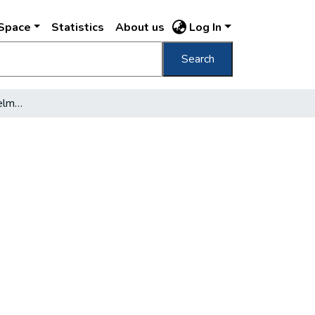
DSpace
Statistics
About us
Log In
Search
Takarékoskodjunk az élelmiszerekkel is