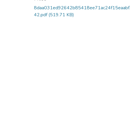
8daa031ed92642b85418ee71ac24f15eaabf
42.pdf
(519.71 KB)