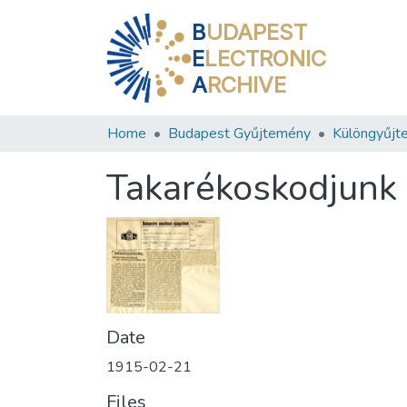
B
UDAPEST
E
LECTRONIC
A
RCHIVE
Home
Budapest Gyűjtemény
Különgyűjt
Takarékoskodjunk 
Date
1915-02-21
Files