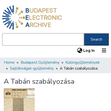
B
UDAPEST
E
LECTRONIC
A
RCHIVE
Search
(current
Log In
Home
Budapest Gyűjtemény
Különgyűjtemények
Communities & Collections
Sajtókivágat-gyűjtemény
A Tabán szabályozása
All of DSpace
A Tabán szabályozása
Statistics
About us