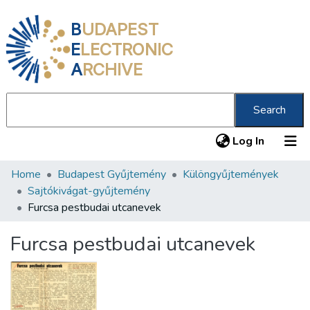
B
UDAPEST
E
LECTRONIC
A
RCHIVE
Search
(current
Log In
Home
Budapest Gyűjtemény
Különgyűjtemények
Communities & Collections
Sajtókivágat-gyűjtemény
All of DSpace
Furcsa pestbudai utcanevek
Statistics
Furcsa pestbudai utcanevek
About us