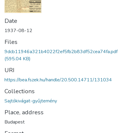
Date
1937-08-12
Files
9dcb11946a321b4022f2ef5fb2b83df52cea74fa.pdf
(595.04 KB)
URI
https://bea.fszek.hu/handle/20.500.14711/131034
Collections
Sajtókivágat-gyűjtemény
Place, address
Budapest