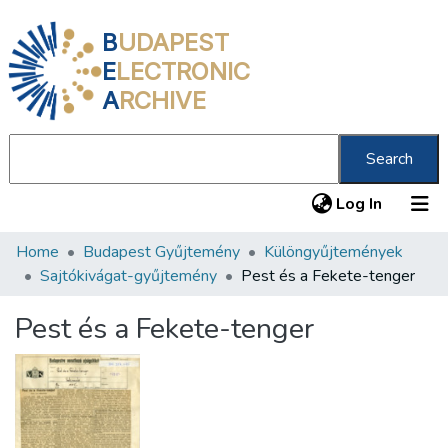
B
UDAPEST
E
LECTRONIC
A
RCHIVE
Search
(current
Log In
Home
Budapest Gyűjtemény
Különgyűjtemények
Communities & Collections
Sajtókivágat-gyűjtemény
Pest és a Fekete-tenger
All of DSpace
Pest és a Fekete-tenger
Statistics
About us