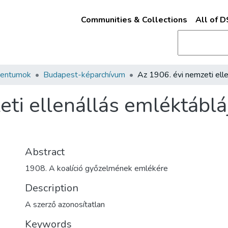
Communities & Collections
All of 
mentumok
Budapest-képarchívum
eti ellenállás emléktábl
Abstract
1908. A koalíció győzelmének emlékére
Description
A szerző azonosítatlan
Keywords