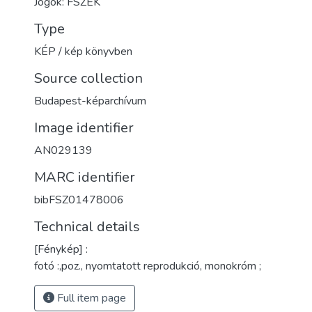
Jogok: FSZEK
Type
KÉP / kép könyvben
Source collection
Budapest-képarchívum
Image identifier
AN029139
MARC identifier
bibFSZ01478006
Technical details
[Fénykép] :
fotó :,poz., nyomtatott reprodukció, monokróm ;
Full item page