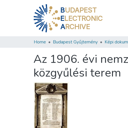
B
UDAPEST
E
LECTRONIC
A
RCHIVE
Home
Budapest Gyűjtemény
Képi doku
Az 1906. évi nemz
közgyűlési terem