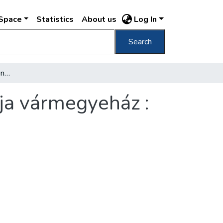
DSpace
Statistics
About us
Log In
Search
Az 1906. évi nemzeti ellenállás emléktáblája vármegyeház : közgyűlési terem
ája vármegyeház :