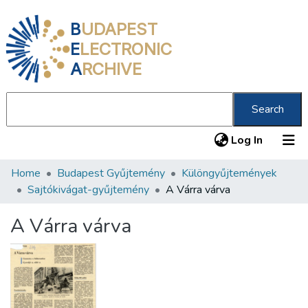
B
UDAPEST
E
LECTRONIC
A
RCHIVE
Search
(current
Log In
Home
Budapest Gyűjtemény
Különgyűjtemények
Communities & Collections
Sajtókivágat-gyűjtemény
A Várra várva
All of DSpace
A Várra várva
Statistics
About us