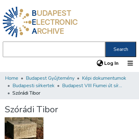
B
UDAPEST
E
LECTRONIC
A
RCHIVE
Search
(current
Log In
Home
Budapest Gyűjtemény
Képi dokumentumok
Communities & Collections
Budapesti sírkertek
Budapest VIII Fiumei út sírkert 4. rész
All of DSpace
Szórádi Tibor
Statistics
Szórádi Tibor
About us