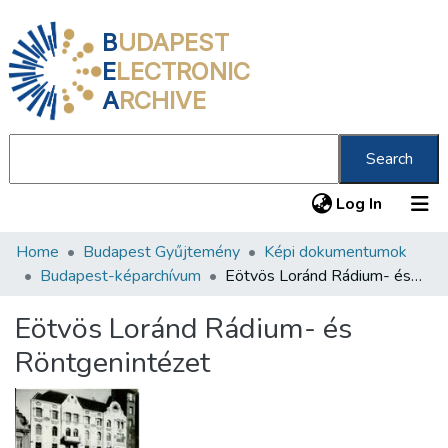
B
UDAPEST
E
LECTRONIC
A
RCHIVE
Search
(current
Log In
Home
Budapest Gyűjtemény
Képi dokumentumok
Communities & Collections
Budapest-képarchívum
Eötvös Loránd Rádium- és Röntgenintézet
All of DSpace
Eötvös Loránd Rádium- és
Statistics
Röntgenintézet
About us