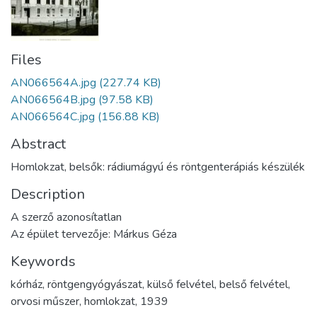
Files
AN066564A.jpg
(227.74 KB)
AN066564B.jpg
(97.58 KB)
AN066564C.jpg
(156.88 KB)
Abstract
Homlokzat, belsők: rádiumágyú és röntgenterápiás készülék
Description
A szerző azonosítatlan
Az épület tervezője: Márkus Géza
Keywords
kórház
,
röntgengyógyászat
,
külső felvétel
,
belső felvétel
,
orvosi műszer
,
homlokzat
,
1939