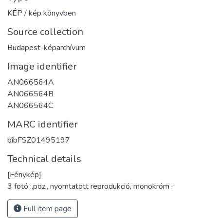
KÉP / kép könyvben
Source collection
Budapest-képarchívum
Image identifier
AN066564A
AN066564B
AN066564C
MARC identifier
bibFSZ01495197
Technical details
[Fénykép]
3 fotó :,poz., nyomtatott reprodukció, monokróm ;
Full item page