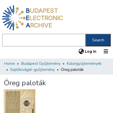
B
UDAPEST
E
LECTRONIC
A
RCHIVE
Search
(current
Log In
Home
Budapest Gyűjtemény
Különgyűjtemények
Communities & Collections
Sajtókivágat-gyűjtemény
Öreg paloták
All of DSpace
Öreg paloták
Statistics
About us