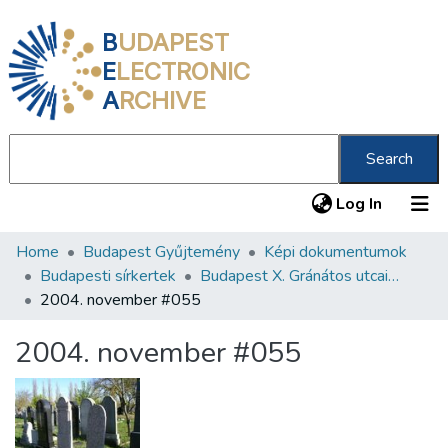
B
UDAPEST
E
LECTRONIC
A
RCHIVE
Search
(current
Log In
Home
Budapest Gyűjtemény
Képi dokumentumok
Communities & Collections
Budapesti sírkertek
Budapest X. Gránátos utcai Orthodox Zsidó Temető
All of DSpace
2004. november #055
Statistics
2004. november #055
About us