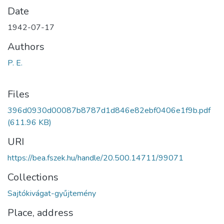
Date
1942-07-17
Authors
P. E.
Files
396d0930d00087b8787d1d846e82ebf0406e1f9b.pdf
(611.96 KB)
URI
https://bea.fszek.hu/handle/20.500.14711/99071
Collections
Sajtókivágat-gyűjtemény
Place, address