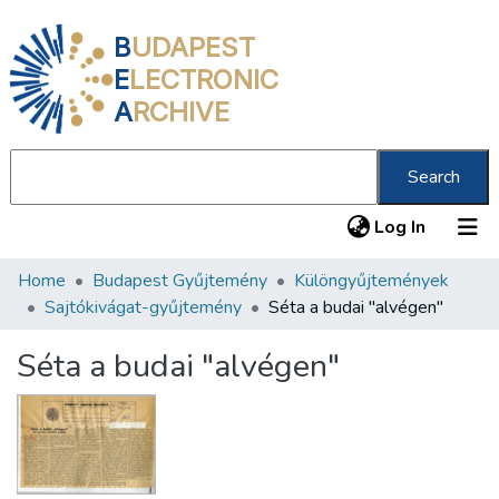
B
UDAPEST
E
LECTRONIC
A
RCHIVE
Search
(current
Log In
Home
Budapest Gyűjtemény
Különgyűjtemények
Communities & Collections
Sajtókivágat-gyűjtemény
Séta a budai "alvégen"
All of DSpace
Séta a budai "alvégen"
Statistics
About us