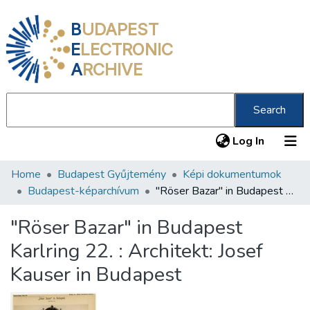
B
UDAPEST
E
LECTRONIC
A
RCHIVE
Search
(current
Log In
Home
Budapest Gyűjtemény
Képi dokumentumok
Communities & Collections
Budapest-képarchívum
"Röser Bazar" in Budapest Karlring 22. : Architekt: Josef Kauser in Budapest
All of DSpace
"Röser Bazar" in Budapest
Statistics
Karlring 22. : Architekt: Josef
About us
Kauser in Budapest