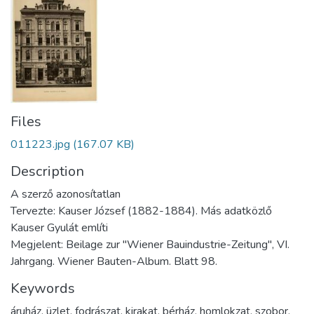
Files
011223.jpg
(167.07 KB)
Description
A szerző azonosítatlan
Tervezte: Kauser József (1882-1884). Más adatközlő
Kauser Gyulát említi
Megjelent: Beilage zur "Wiener Bauindustrie-Zeitung", VI.
Jahrgang. Wiener Bauten-Album. Blatt 98.
Keywords
áruház
,
üzlet
,
fodrászat
,
kirakat
,
bérház
,
homlokzat
,
szobor
,