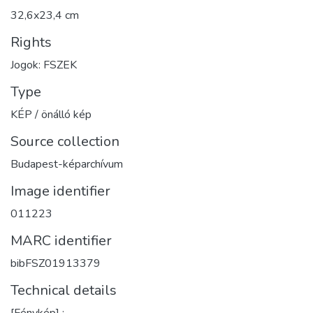
32,6x23,4 cm
Rights
Jogok: FSZEK
Type
KÉP / önálló kép
Source collection
Budapest-képarchívum
Image identifier
011223
MARC identifier
bibFSZ01913379
Technical details