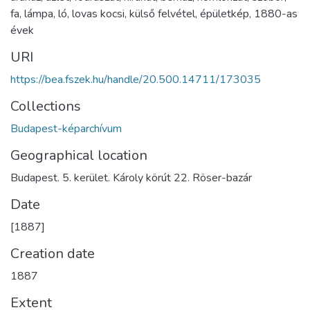
fa
,
lámpa
,
ló
,
lovas kocsi
,
külső felvétel
,
épületkép
,
1880-as
évek
URI
https://bea.fszek.hu/handle/20.500.14711/173035
Collections
Budapest-képarchívum
Geographical location
Budapest. 5. kerület. Károly körút 22. Röser-bazár
Date
[1887]
Creation date
1887
Extent