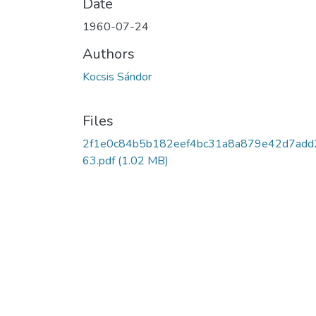
Date
1960-07-24
Authors
Kocsis Sándor
Files
2f1e0c84b5b182eef4bc31a8a879e42d7add
63.pdf
(1.02 MB)