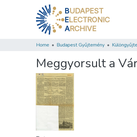
B
UDAPEST
E
LECTRONIC
A
RCHIVE
Home
Budapest Gyűjtemény
Különgyűjt
Meggyorsult a Vár