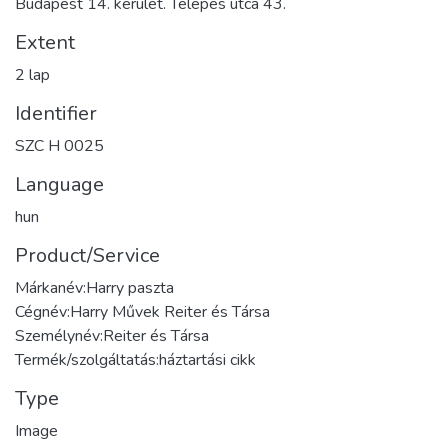
Budapest 14. kerület. Telepes utca 43.
Extent
2 lap
Identifier
SZC H 0025
Language
hun
Product/Service
Márkanév:Harry paszta
Cégnév:Harry Művek Reiter és Társa
Személynév:Reiter és Társa
Termék/szolgáltatás:háztartási cikk
Type
Image