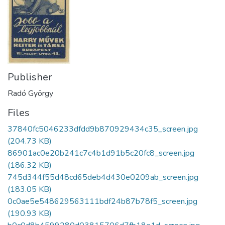
Publisher
Radó György
Files
37840fc5046233dfdd9b870929434c35_screen.jpg
(204.73 KB)
86901ac0e20b241c7c4b1d91b5c20fc8_screen.jpg
(186.32 KB)
745d344f55d48cd65deb4d430e0209ab_screen.jpg
(183.05 KB)
0c0ae5e548629563111bdf24b87b78f5_screen.jpg
(190.93 KB)