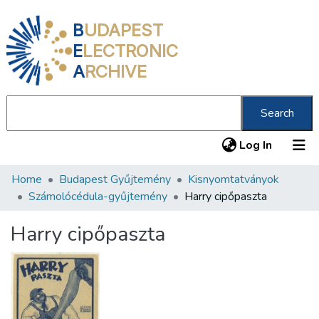
B
UDAPEST
E
LECTRONIC
A
RCHIVE
Search
(current
Log In
Home
Budapest Gyűjtemény
Kisnyomtatványok
Communities & Collections
Számolócédula-gyűjtemény
Harry cipőpaszta
All of DSpace
Harry cipőpaszta
Statistics
About us