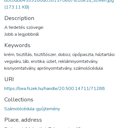
b0c0d8b4599280d03815706d7fb18e1d_screen.jpg
(173.11 KB)
Description
A hirdetés szövege:
Jobb a legjobbnál
Keywords
krém
,
tisztítás
,
tisztítószer
,
doboz
,
cipőpaszta
,
háztartási
vegyiáru
,
láb
,
erotika
,
üzlet
,
reklámnyomtatvány
,
kisnyomtatvány
,
aprónyomtatvány
,
számolócédula
URI
https://bea.fszek.hu/handle/20.500.14711/71288
Collections
Számolócédula-gyűjtemény
Place, address