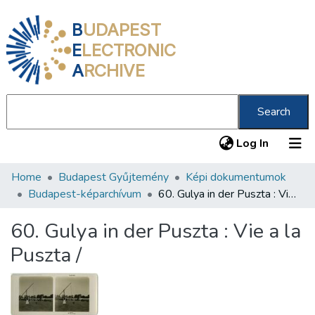
B
UDAPEST
E
LECTRONIC
A
RCHIVE
Search
(current
Log In
Home
Budapest Gyűjtemény
Képi dokumentumok
Communities & Collections
Budapest-képarchívum
60. Gulya in der Puszta : Vie a la Puszta /
All of DSpace
60. Gulya in der Puszta : Vie a la
Statistics
Puszta /
About us