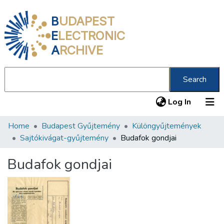
B
UDAPEST
E
LECTRONIC
A
RCHIVE
Search
(current
Log In
Home
Budapest Gyűjtemény
Különgyűjtemények
Communities & Collections
Sajtókivágat-gyűjtemény
Budafok gondjai
All of DSpace
Budafok gondjai
Statistics
About us