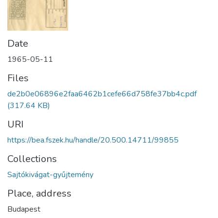
Date
1965-05-11
Files
de2b0e06896e2faa6462b1cefe66d758fe37bb4c.pdf
(317.64 KB)
URI
https://bea.fszek.hu/handle/20.500.14711/99855
Collections
Sajtókivágat-gyűjtemény
Place, address
Budapest