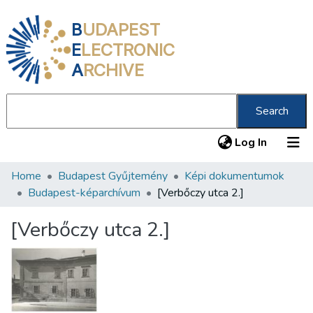
B
UDAPEST
E
LECTRONIC
A
RCHIVE
Search
(current
Log In
Home
Budapest Gyűjtemény
Képi dokumentumok
Communities & Collections
Budapest-képarchívum
[Verbőczy utca 2.]
All of DSpace
[Verbőczy utca 2.]
Statistics
About us