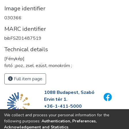
Image identifier
030366
MARC identifier
bibFSZ01487519
Technical details
[Fénykép]
fotó :,poz., zsel. ezüst, monokróm ;
Full item page
1088 Budapest, Szabó
Ervin tér 1.
+36-1-411-5000
info@fszek.hu
We collect and process your personal information for the
https://fszek.hu
following purposes:
Authentication, Preferences,
Acknowledgement and Statistics
.