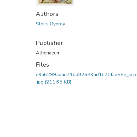
Authors
Stoits György
Publisher
Athenaeum
Files
e9a6299adad71bd82689ad1b70fad55e_scr
.jpg
(211.65 KB)