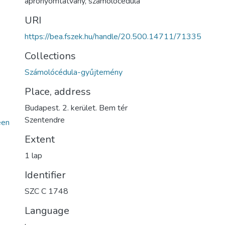
aprónyomtatvány
,
számolócédula
URI
https://bea.fszek.hu/handle/20.500.14711/71335
Collections
Számolócédula-gyűjtemény
Place, address
Budapest. 2. kerület. Bem tér
Szentendre
een
Extent
1 lap
Identifier
SZC C 1748
Language