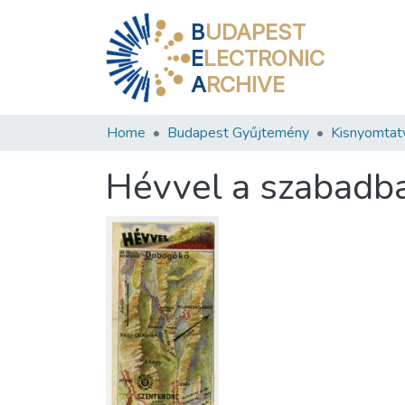
B
UDAPEST
E
LECTRONIC
A
RCHIVE
Home
Budapest Gyűjtemény
Kisnyomtat
Hévvel a szabadb