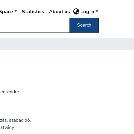
DSpace
Statistics
About us
Log In
Search
zentendre
azás
,
szabadidő
,
atvány
,