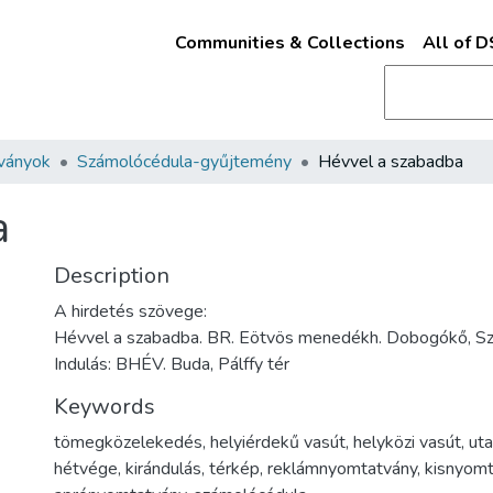
Communities & Collections
All of 
ványok
Számolócédula-gyűjtemény
Hévvel a szabadba
a
Description
A hirdetés szövege:
Hévvel a szabadba. BR. Eötvös menedékh. Dobogókő, S
Indulás: BHÉV. Buda, Pálffy tér
Keywords
tömegközelekedés
,
helyiérdekű vasút
,
helyközi vasút
,
ut
hétvége
,
kirándulás
,
térkép
,
reklámnyomtatvány
,
kisnyomt