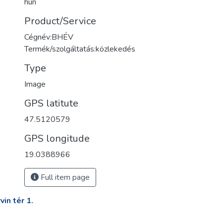
hun
Product/Service
Cégnév:BHÉV
Termék/szolgáltatás:közlekedés
Type
Image
GPS latitute
47.5120579
GPS longitude
19.0388966
Full item page
in tér 1.