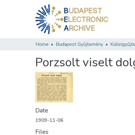
B
UDAPEST
E
LECTRONIC
A
RCHIVE
Home
Budapest Gyűjtemény
Különgyűjt
Porzsolt viselt dol
Date
1909-11-06
Files