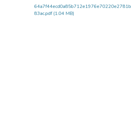
64a7f44ecd0a85b712e1976e70220e2781
83ac.pdf
(1.04 MB)