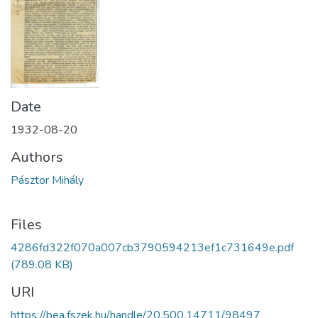
Date
1932-08-20
Authors
Pásztor Mihály
Files
4286fd322f070a007cb3790594213ef1c731649e.pdf
(789.08 KB)
URI
https://bea.fszek.hu/handle/20.500.14711/98497