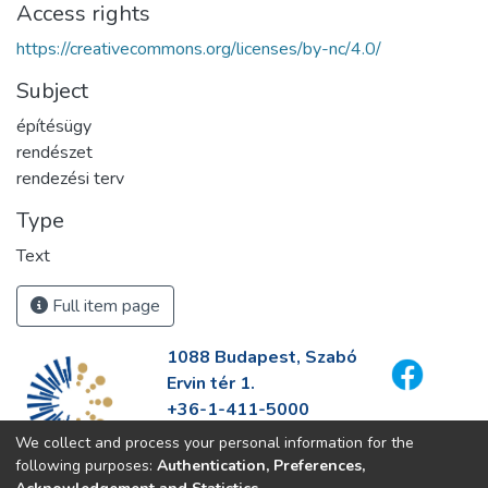
Access rights
https://creativecommons.org/licenses/by-nc/4.0/
Subject
építésügy
rendészet
rendezési terv
Type
Text
Full item page
1088 Budapest, Szabó
Ervin tér 1.
+36-1-411-5000
info@fszek.hu
We collect and process your personal information for the
https://fszek.hu
following purposes:
Authentication, Preferences,