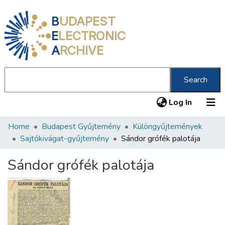
B
UDAPEST
E
LECTRONIC
A
RCHIVE
Search
(current
Log In
Home
Budapest Gyűjtemény
Különgyűjtemények
Communities & Collections
Sajtókivágat-gyűjtemény
Sándor grófék palotája
All of DSpace
Sándor grófék palotája
Statistics
About us