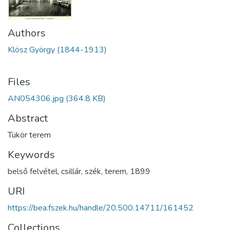
Authors
Klösz György (1844-1913)
Files
AN054306.jpg
(364.8 KB)
Abstract
Tükör terem
Keywords
belső felvétel
,
csillár
,
szék
,
terem
,
1899
URI
https://bea.fszek.hu/handle/20.500.14711/161452
Collections