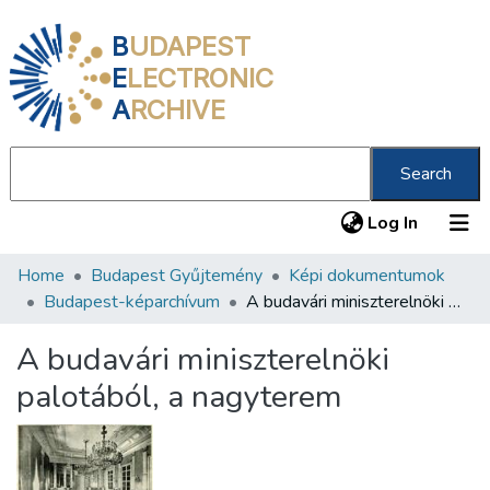
B
UDAPEST
E
LECTRONIC
A
RCHIVE
Search
(current
Log In
Home
Budapest Gyűjtemény
Képi dokumentumok
Communities & Collections
Budapest-képarchívum
A budavári miniszterelnöki palotából, a nagyterem
All of DSpace
A budavári miniszterelnöki
Statistics
palotából, a nagyterem
About us