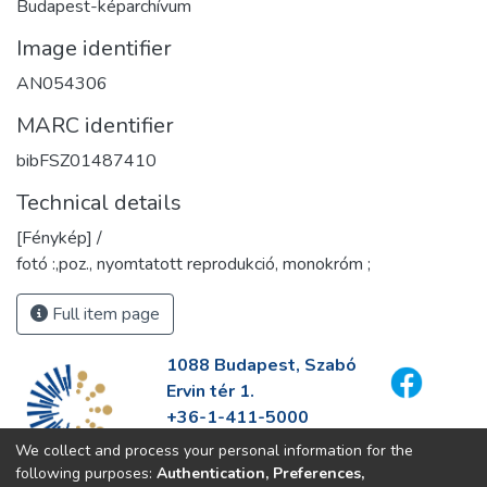
Budapest-képarchívum
Image identifier
AN054306
MARC identifier
bibFSZ01487410
Technical details
[Fénykép] /
fotó :,poz., nyomtatott reprodukció, monokróm ;
Full item page
1088 Budapest, Szabó
Ervin tér 1.
+36-1-411-5000
info@fszek.hu
We collect and process your personal information for the
https://fszek.hu
following purposes:
Authentication, Preferences,