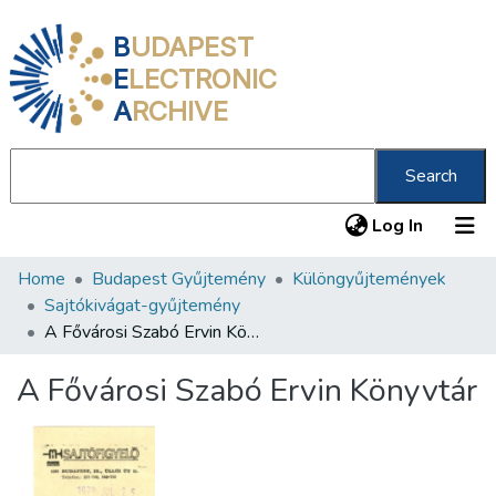
B
UDAPEST
E
LECTRONIC
A
RCHIVE
Search
(current
Log In
Home
Budapest Gyűjtemény
Különgyűjtemények
Communities & Collections
Sajtókivágat-gyűjtemény
All of DSpace
A Fővárosi Szabó Ervin Könyvtár
Statistics
A Fővárosi Szabó Ervin Könyvtár
About us