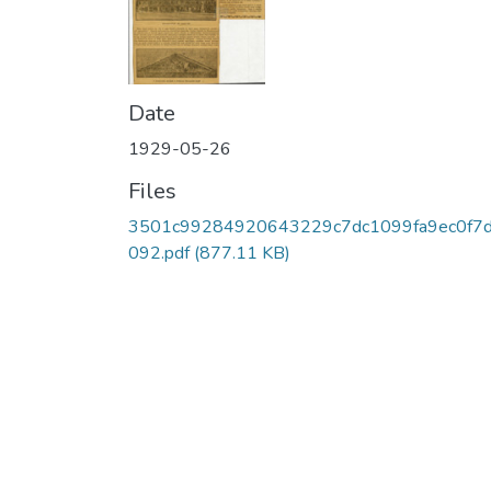
Date
1929-05-26
Files
3501c99284920643229c7dc1099fa9ec0f7
092.pdf
(877.11 KB)