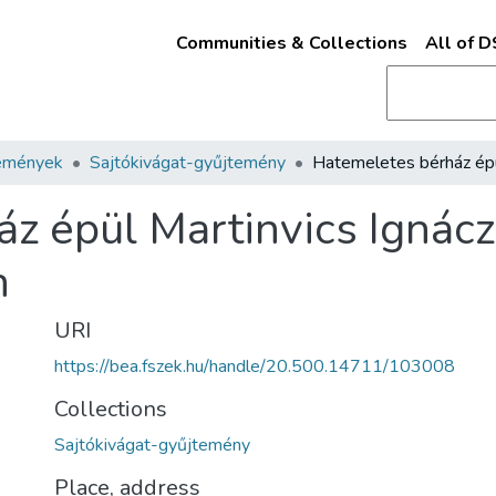
Communities & Collections
All of 
emények
Sajtókivágat-gyűjtemény
z épül Martinvics Ignácz
n
URI
https://bea.fszek.hu/handle/20.500.14711/103008
Collections
Sajtókivágat-gyűjtemény
Place, address