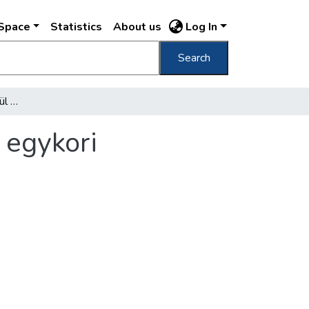
DSpace
Statistics
About us
Log In
Search
Hatemeletes bérház épül Martinvics Ignácz egykori börtönének helyén
 egykori