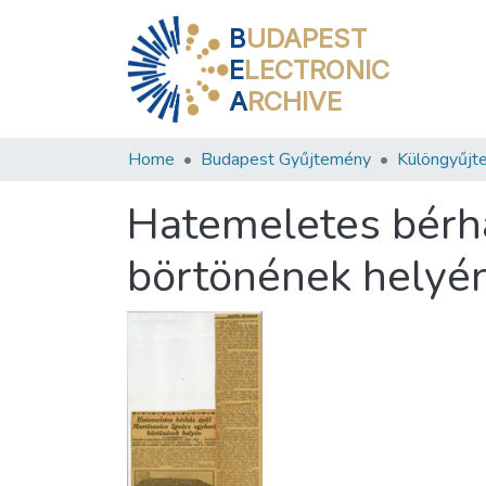
B
UDAPEST
E
LECTRONIC
A
RCHIVE
Home
Budapest Gyűjtemény
Különgyűjt
Hatemeletes bérhá
börtönének helyé