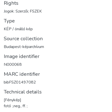
Rights
Jogok: Szerzői; FSZEK
Type
KÉP / önálló kép
Source collection
Budapest-képarchívum
Image identifier
N000068
MARC identifier
bibFSZ01497082
Technical details
[Fénykép]
fotó :,neg., ff. ;