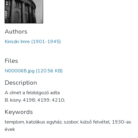
Authors
Kinszki Imre (1901-1945)
Files
N000068.jpg
(120.56 KB)
Description
A címet a feldolgozó adta
B. kisny. 4198; 4199; 4210;
Keywords
templom
,
katolikus egyház
,
szobor
,
külső felvétel
,
1930-as
évek