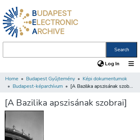
B
UDAPEST
E
LECTRONIC
A
RCHIVE
Search
(current
Log In
Home
Budapest Gyűjtemény
Képi dokumentumok
Communities & Collections
Budapest-képarchívum
[A Bazilika apszisának szobrai]
All of DSpace
[A Bazilika apszisának szobrai]
Statistics
About us