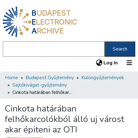
B
UDAPEST
E
LECTRONIC
A
RCHIVE
Search
(current
Log In
Home
Budapest Gyűjtemény
Különgyűjtemények
Communities & Collections
Sajtókivágat-gyűjtemény
All of DSpace
Cinkota határában felhőkarcolókból álló uj várost akar épiteni az OTI
Statistics
Cinkota határában
About us
felhőkarcolókból álló uj várost
akar épiteni az OTI