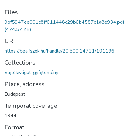
Files
9bf5947ee001c8ff011448c29b6b4587c1a8e934.pdf
(474.57 KB)
URI
https://bea.fszek.hu/handle/20.500.14711/101196
Collections
Sajtókivágat-gyűjtemény
Place, address
Budapest
Temporal coverage
1944
Format