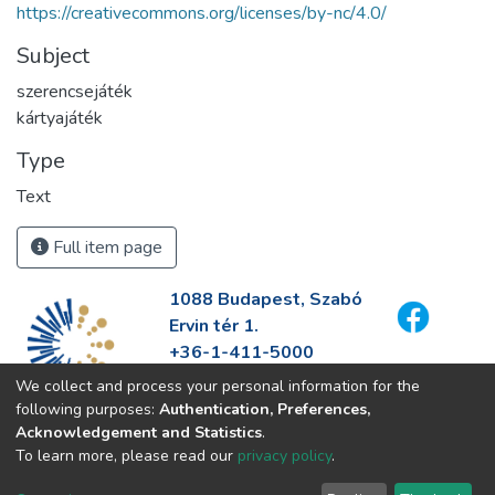
https://creativecommons.org/licenses/by-nc/4.0/
Subject
szerencsejáték
kártyajáték
Type
Text
Full item page
1088 Budapest, Szabó
Ervin tér 1.
+36-1-411-5000
info@fszek.hu
We collect and process your personal information for the
https://fszek.hu
following purposes:
Authentication, Preferences,
Acknowledgement and Statistics
.
To learn more, please read our
privacy policy
.