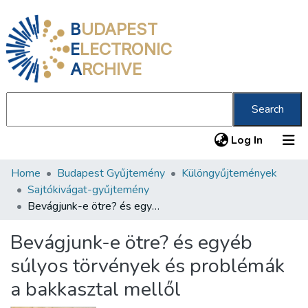
B
UDAPEST
E
LECTRONIC
A
RCHIVE
Search
(current
Log In
Home
Budapest Gyűjtemény
Különgyűjtemények
Communities & Collections
Sajtókivágat-gyűjtemény
All of DSpace
Bevágjunk-e ötre? és egyéb súlyos törvények és problémák a bakkasztal mellől
Statistics
Bevágjunk-e ötre? és egyéb
About us
súlyos törvények és problémák
a bakkasztal mellől