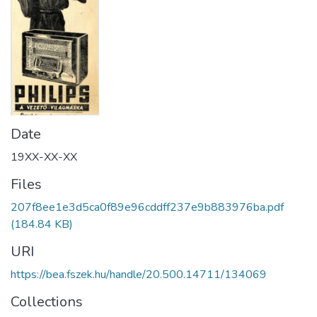
Date
19XX-XX-XX
Files
207f8ee1e3d5ca0f89e96cddff237e9b883976ba.pdf
(184.84 KB)
URI
https://bea.fszek.hu/handle/20.500.14711/134069
Collections