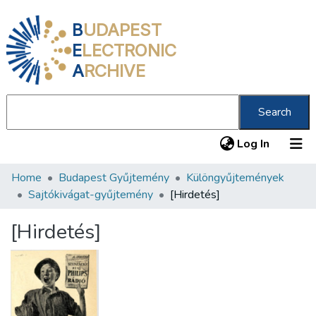
B
UDAPEST
E
LECTRONIC
A
RCHIVE
Search
(current
Log In
Home
Budapest Gyűjtemény
Különgyűjtemények
Communities & Collections
Sajtókivágat-gyűjtemény
[Hirdetés]
All of DSpace
[Hirdetés]
Statistics
About us