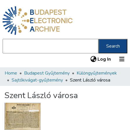
B
UDAPEST
E
LECTRONIC
A
RCHIVE
Search
(current
Log In
Home
Budapest Gyűjtemény
Különgyűjtemények
Communities & Collections
Sajtókivágat-gyűjtemény
Szent László városa
All of DSpace
Szent László városa
Statistics
About us