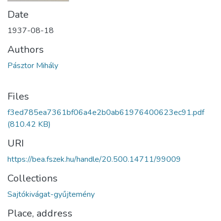
Date
1937-08-18
Authors
Pásztor Mihály
Files
f3ed785ea7361bf06a4e2b0ab61976400623ec91.pdf
(810.42 KB)
URI
https://bea.fszek.hu/handle/20.500.14711/99009
Collections
Sajtókivágat-gyűjtemény
Place, address