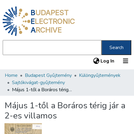
B
UDAPEST
E
LECTRONIC
A
RCHIVE
Search
(current
Log In
Home
Budapest Gyűjtemény
Különgyűjtemények
Communities & Collections
Sajtókivágat-gyűjtemény
All of DSpace
Május 1-től a Boráros térig jár a 2-es villamos
Statistics
Május 1-től a Boráros térig jár a
About us
2-es villamos