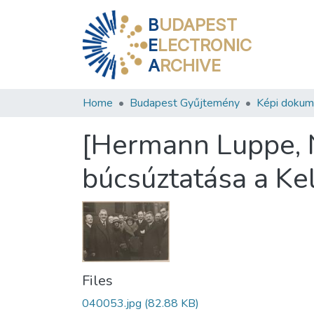
B
UDAPEST
E
LECTRONIC
A
RCHIVE
Home
Budapest Gyűjtemény
Képi doku
[Hermann Luppe, 
búcsúztatása a Kel
Files
040053.jpg
(82.88 KB)