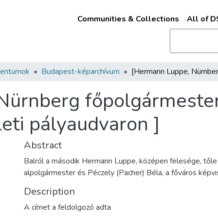
Communities & Collections
All of 
mentumok
Budapest-képarchívum
Nürnberg főpolgármeste
eti pályaudvaron ]
Abstract
Balról a második Hermann Luppe, középen felesége, tőle 
alpolgármester és Péczely (Pacher) Béla, a főváros képv
Description
A címet a feldolgozó adta