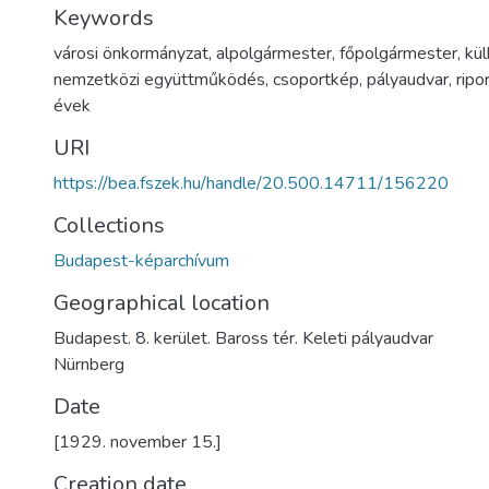
Keywords
városi önkormányzat
,
alpolgármester
,
főpolgármester
,
kül
nemzetközi együttműködés
,
csoportkép
,
pályaudvar
,
ripo
évek
URI
https://bea.fszek.hu/handle/20.500.14711/156220
Collections
Budapest-képarchívum
Geographical location
Budapest. 8. kerület. Baross tér. Keleti pályaudvar
Nürnberg
Date
[1929. november 15.]
Creation date