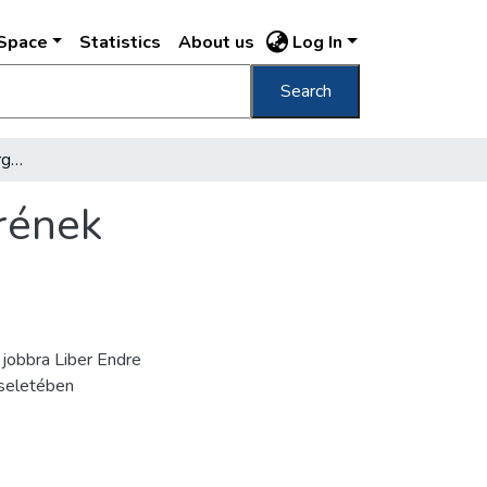
DSpace
Statistics
About us
Log In
Search
[Hermann Luppe, Nürnberg főpolgármesterének búcsúztatása a Keleti pályaudvaron ]
rének
jobbra Liber Endre
iseletében