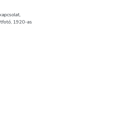
kapcsolat
,
rtfotó
,
1920-as