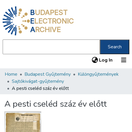
B
UDAPEST
E
LECTRONIC
A
RCHIVE
Search
(current
Log In
Home
Budapest Gyűjtemény
Különgyűjtemények
Communities & Collections
Sajtókivágat-gyűjtemény
All of DSpace
A pesti cseléd száz év előtt
Statistics
A pesti cseléd száz év előtt
About us