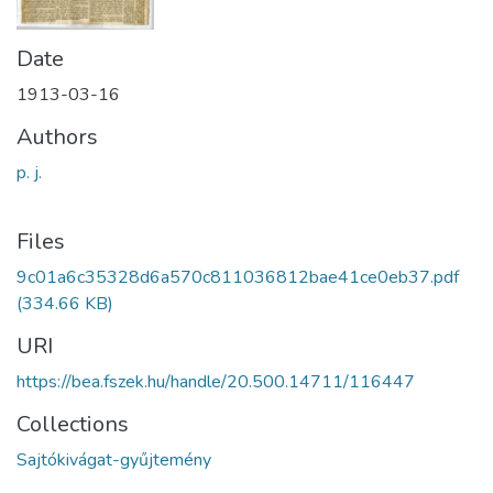
Date
1913-03-16
Authors
p. j.
Files
9c01a6c35328d6a570c811036812bae41ce0eb37.pdf
(334.66 KB)
URI
https://bea.fszek.hu/handle/20.500.14711/116447
Collections
Sajtókivágat-gyűjtemény