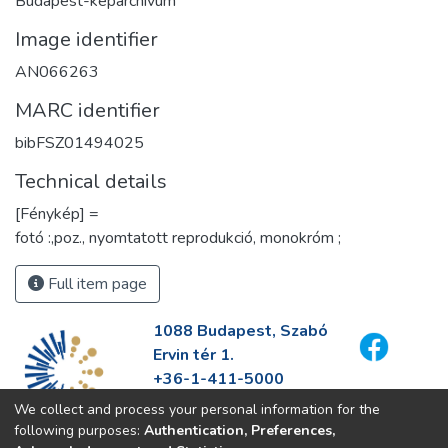
Budapest-képarchívum
Image identifier
AN066263
MARC identifier
bibFSZ01494025
Technical details
[Fénykép] =
fotó :,poz., nyomtatott reprodukció, monokróm ;
Full item page
1088 Budapest, Szabó
Ervin tér 1.
+36-1-411-5000
info@fszek.hu
We collect and process your personal information for the
https://fszek.hu
following purposes:
Authentication, Preferences,