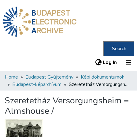
B
UDAPEST
E
LECTRONIC
A
RCHIVE
Search
(current
Log In
Home
Budapest Gyűjtemény
Képi dokumentumok
Communities & Collections
Budapest-képarchívum
Szeretetház Versorgungsheim = Almshouse /
All of DSpace
Szeretetház Versorgungsheim =
Statistics
Almshouse /
About us