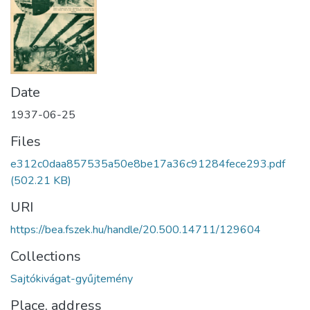
Date
1937-06-25
Files
e312c0daa857535a50e8be17a36c91284fece293.pdf
(502.21 KB)
URI
https://bea.fszek.hu/handle/20.500.14711/129604
Collections
Sajtókivágat-gyűjtemény
Place, address