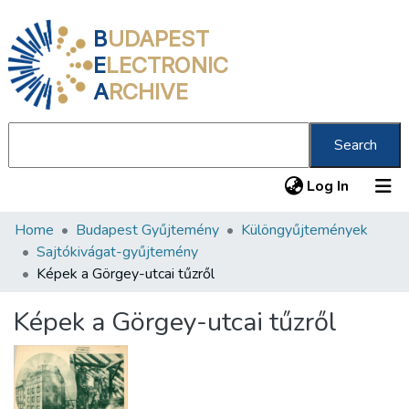
B
UDAPEST
E
LECTRONIC
A
RCHIVE
Search
(current
Log In
Home
Budapest Gyűjtemény
Különgyűjtemények
Communities & Collections
Sajtókivágat-gyűjtemény
All of DSpace
Képek a Görgey-utcai tűzről
Statistics
Képek a Görgey-utcai tűzről
About us