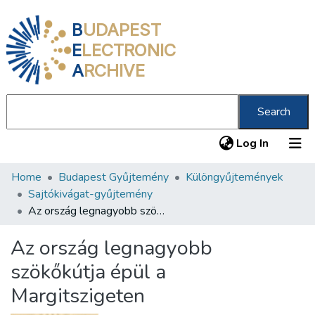
B
UDAPEST
E
LECTRONIC
A
RCHIVE
Search
(current
Log In
Home
Budapest Gyűjtemény
Különgyűjtemények
Communities & Collections
Sajtókivágat-gyűjtemény
All of DSpace
Az ország legnagyobb szökőkútja épül a Margitszigeten
Statistics
Az ország legnagyobb
About us
szökőkútja épül a
Margitszigeten