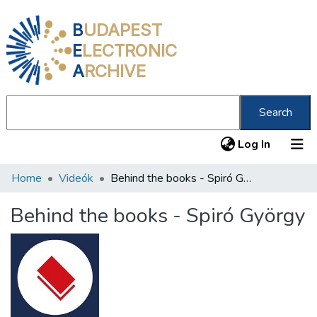
B
UDAPEST
E
LECTRONIC
A
RCHIVE
Search
(current
Log In
Home
Videók
Behind the books - Spiró György
Communities & Collections
All of DSpace
Behind the books - Spiró György
Statistics
About us