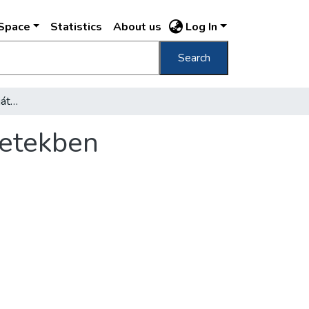
DSpace
Statistics
About us
Log In
Search
A Bányászszínház nyári játéka a külső kerületekben
letekben