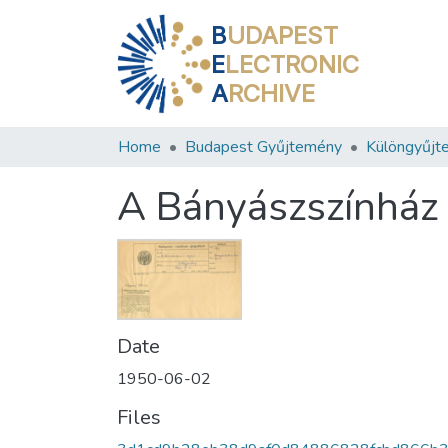
B
UDAPEST
E
LECTRONIC
A
RCHIVE
Home
Budapest Gyűjtemény
Különgyűjt
A Bányászszínház 
Date
1950-06-02
Files