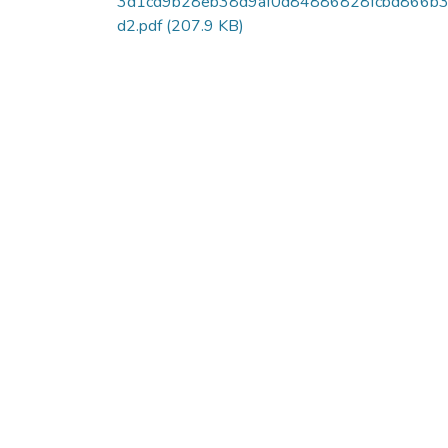
3d1cd9b28eb38d9af0d84886828fcbd866b
d2.pdf
(207.9 KB)