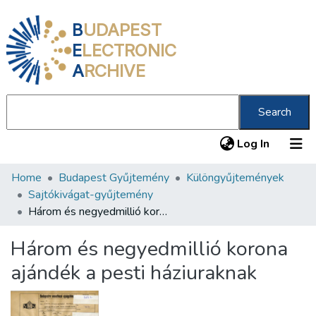
B
UDAPEST
E
LECTRONIC
A
RCHIVE
Search
(current
Log In
Home
Budapest Gyűjtemény
Különgyűjtemények
Communities & Collections
Sajtókivágat-gyűjtemény
All of DSpace
Három és negyedmillió korona ajándék a pesti háziuraknak
Statistics
Három és negyedmillió korona
About us
ajándék a pesti háziuraknak