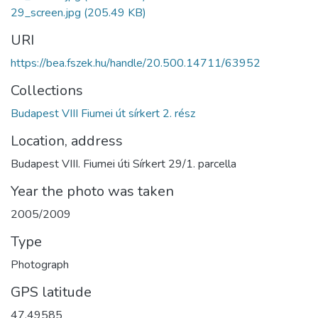
29_screen.jpg
(205.49 KB)
URI
https://bea.fszek.hu/handle/20.500.14711/63952
Collections
Budapest VIII Fiumei út sírkert 2. rész
Location, address
Budapest VIII. Fiumei úti Sírkert 29/1. parcella
Year the photo was taken
2005/2009
Type
Photograph
GPS latitude
47.49585