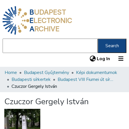
B
UDAPEST
E
LECTRONIC
A
RCHIVE
Search
(current
Log In
Home
Budapest Gyűjtemény
Képi dokumentumok
Communities & Collections
Budapesti sírkertek
Budapest VIII Fiumei út sírkert 2. rész
All of DSpace
Czuczor Gergely István
Statistics
Czuczor Gergely István
About us