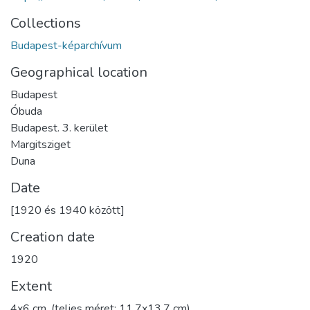
Collections
Budapest-képarchívum
Geographical location
Budapest
Óbuda
Budapest. 3. kerület
Margitsziget
Duna
Date
[1920 és 1940 között]
Creation date
1920
Extent
4x6 cm, (teljes méret: 11,7x13,7 cm)