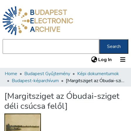
B
UDAPEST
E
LECTRONIC
A
RCHIVE
Search
(current
Log In
Home
Budapest Gyűjtemény
Képi dokumentumok
Communities & Collections
Budapest-képarchívum
[Margitsziget az Óbudai-sziget déli csúcsa felől]
All of DSpace
[Margitsziget az Óbudai-sziget
Statistics
déli csúcsa felől]
About us