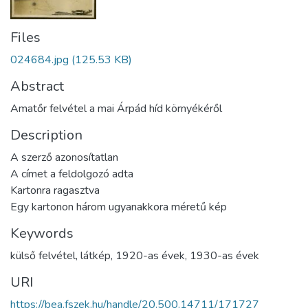
Files
024684.jpg
(125.53 KB)
Abstract
Amatőr felvétel a mai Árpád híd környékéről
Description
A szerző azonosítatlan
A címet a feldolgozó adta
Kartonra ragasztva
Egy kartonon három ugyanakkora méretű kép
Keywords
külső felvétel
,
látkép
,
1920-as évek
,
1930-as évek
URI
https://bea.fszek.hu/handle/20.500.14711/171727