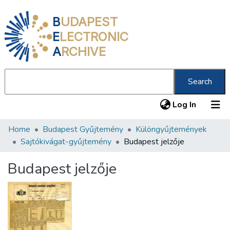
B
UDAPEST
E
LECTRONIC
A
RCHIVE
Search
(current
Log In
Home
Budapest Gyűjtemény
Különgyűjtemények
Communities & Collections
Sajtókivágat-gyűjtemény
Budapest jelzője
All of DSpace
Budapest jelzője
Statistics
About us