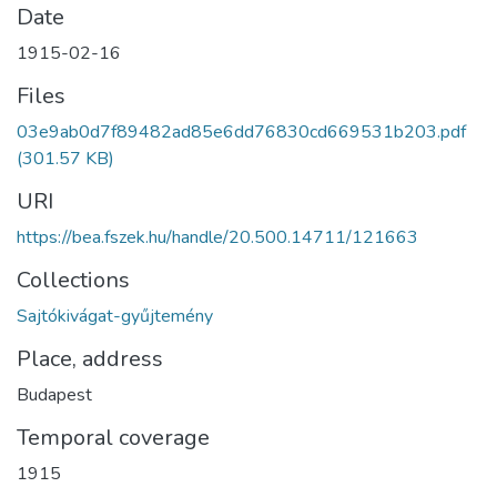
Date
1915-02-16
Files
03e9ab0d7f89482ad85e6dd76830cd669531b203.pdf
(301.57 KB)
URI
https://bea.fszek.hu/handle/20.500.14711/121663
Collections
Sajtókivágat-gyűjtemény
Place, address
Budapest
Temporal coverage
1915