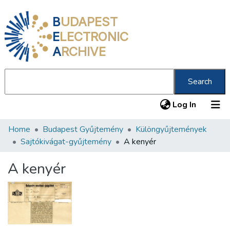
B
UDAPEST
E
LECTRONIC
A
RCHIVE
Search
(current
Log In
Home
Budapest Gyűjtemény
Különgyűjtemények
Communities & Collections
Sajtókivágat-gyűjtemény
A kenyér
All of DSpace
A kenyér
Statistics
About us