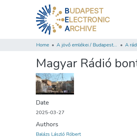
B
UDAPEST
E
LECTRONIC
A
RCHIVE
Home
A jövő emlékei / Budapest ma
A rád
Magyar Rádió bon
Date
2025-03-27
Authors
Balázs László Róbert