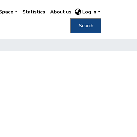
DSpace
Statistics
About us
Log In
Search