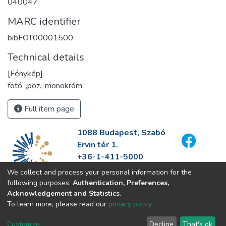
040047
MARC identifier
bibFOT00001500
Technical details
[Fénykép]
fotó :,poz., monokróm ;
Full item page
1088 Budapest, Szabó
Ervin tér 1.
+36-1-411-5000
info@fszek.hu
We collect and process your personal information for the
https://fszek.hu
following purposes:
Authentication, Preferences,
Acknowledgement and Statistics
.
To learn more, please read our
privacy policy
.
Customize
Decline
That's ok