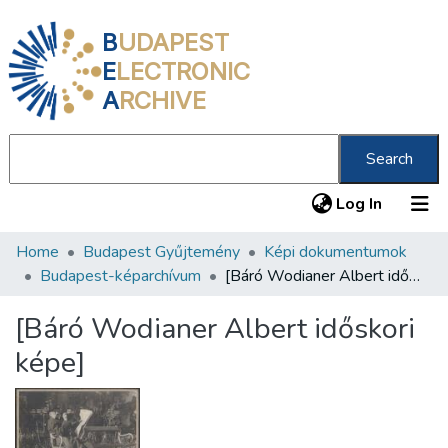
B
UDAPEST
E
LECTRONIC
A
RCHIVE
Search
(current
Log In
Home
Budapest Gyűjtemény
Képi dokumentumok
Communities & Collections
Budapest-képarchívum
[Báró Wodianer Albert időskori képe]
All of DSpace
[Báró Wodianer Albert időskori
Statistics
képe]
About us