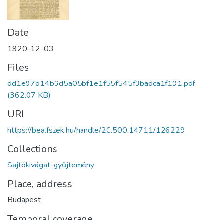
Date
1920-12-03
Files
dd1e97d14b6d5a05bf1e1f55f545f3badca1f191.pdf
(362.07 KB)
URI
https://bea.fszek.hu/handle/20.500.14711/126229
Collections
Sajtókivágat-gyűjtemény
Place, address
Budapest
Temporal coverage