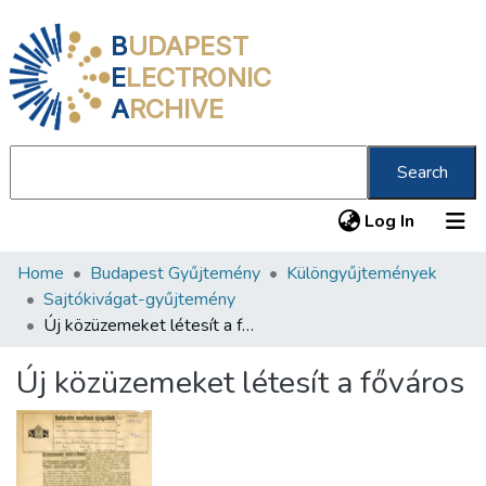
B
UDAPEST
E
LECTRONIC
A
RCHIVE
Search
(current
Log In
Home
Budapest Gyűjtemény
Különgyűjtemények
Communities & Collections
Sajtókivágat-gyűjtemény
All of DSpace
Új közüzemeket létesít a főváros
Statistics
Új közüzemeket létesít a főváros
About us