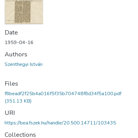
Date
1959-04-16
Authors
Szenthegyi István
Files
f8beadf2f25b4a016f5f35b704748f8d34f5a100.pdf
(351.13 KB)
URI
https://bea.fszek.hu/handle/20.500.14711/103435
Collections