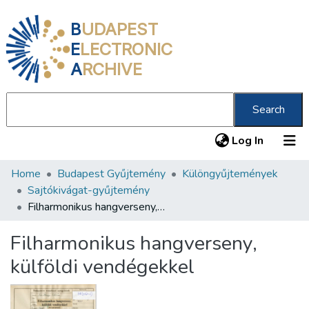
B
UDAPEST
E
LECTRONIC
A
RCHIVE
Search
(current
Log In
Home
Budapest Gyűjtemény
Különgyűjtemények
Communities & Collections
Sajtókivágat-gyűjtemény
All of DSpace
Filharmonikus hangverseny, külföldi vendégekkel
Statistics
Filharmonikus hangverseny,
About us
külföldi vendégekkel