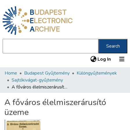
B
UDAPEST
E
LECTRONIC
A
RCHIVE
Search
(current
Log In
Home
Budapest Gyűjtemény
Különgyűjtemények
Communities & Collections
Sajtókivágat-gyűjtemény
All of DSpace
A főváros élelmiszerárusító üzeme
Statistics
A főváros élelmiszerárusító
About us
üzeme